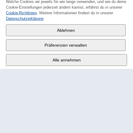
Welche Cookies wir jeweils für wie lange verwenden, und wie du deine
Cookie-Einstellungen jederzeit ändern kannst, erfährst du in unserer
Cookie-Richtlinien
. Weitere Informationen findest du in unserer
FRANÇAIS
Datenschutzerklärung
.
Wander AG
,
Ablehnen
Fabrikstrasse 10
,
3176 Neuenegg
Präferenzen verwalten
Mo - Fr
9:00 - 12:00 Uhr
Alle annehmen
Tel.
+4131 377 21 11
E-Mail
info@wander.ch
Bestell- und Lieferkonditionen
Impressum