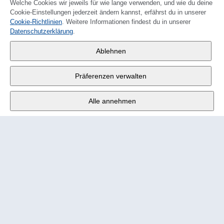
Welche Cookies wir jeweils für wie lange verwenden, und wie du deine
Cookie-Einstellungen jederzeit ändern kannst, erfährst du in unserer
Cookie-Richtlinien
. Weitere Informationen findest du in unserer
FRANÇAIS
Datenschutzerklärung
.
Wander AG
,
Ablehnen
Fabrikstrasse 10
,
3176 Neuenegg
Präferenzen verwalten
Mo - Fr
9:00 - 12:00 Uhr
Alle annehmen
Tel.
+4131 377 21 11
E-Mail
info@wander.ch
Bestell- und Lieferkonditionen
Impressum