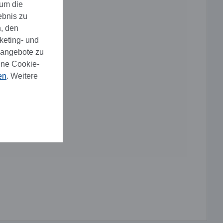
 um die
ebnis zu
, den
keting- und
eangebote zu
ine Cookie-
en
. Weitere