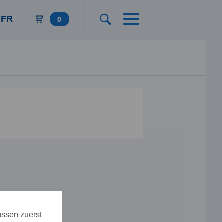
FR
0
üssen zuerst