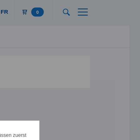
FR
0
üssen zuerst