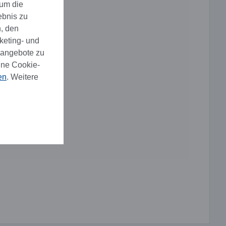
 um die
ebnis zu
, den
keting- und
eangebote zu
ine Cookie-
en
. Weitere