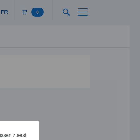
FR
0
üssen zuerst