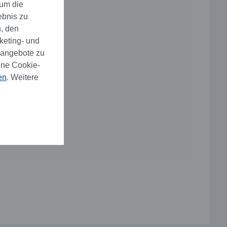
 um die
ebnis zu
, den
keting- und
eangebote zu
ine Cookie-
en
. Weitere