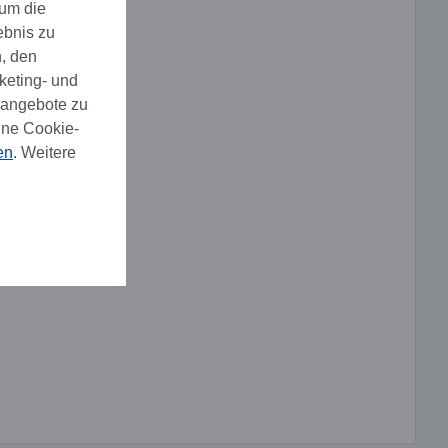
 um die
ebnis zu
, den
keting- und
eangebote zu
ine Cookie-
en
. Weitere