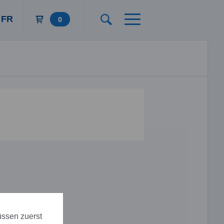
FR
0
üssen zuerst