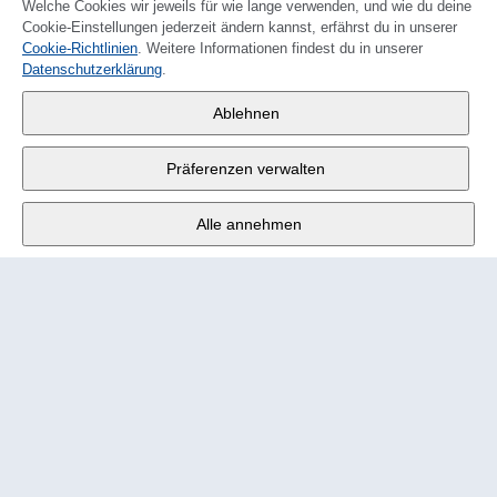
Welche Cookies wir jeweils für wie lange verwenden, und wie du deine
Cookie-Einstellungen jederzeit ändern kannst, erfährst du in unserer
Cookie-Richtlinien
. Weitere Informationen findest du in unserer
FRANÇAIS
Datenschutzerklärung
.
Wander AG
,
Ablehnen
Fabrikstrasse 10
,
3176 Neuenegg
Präferenzen verwalten
Mo - Fr
9:00 - 12:00 Uhr
Alle annehmen
Tel.
+4131 377 21 11
E-Mail
info@wander.ch
Bestell- und Lieferkonditionen
Impressum