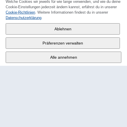
Welche Cookies wir jeweils für wie lange verwenden, und wie du deine
Cookie-Einstellungen jederzeit ändern kannst, erfährst du in unserer
Cookie-Richtlinien
. Weitere Informationen findest du in unserer
FRANÇAIS
Datenschutzerklärung
.
Wander AG
,
Ablehnen
Fabrikstrasse 10
,
3176 Neuenegg
Präferenzen verwalten
Mo - Fr
9:00 - 12:00 Uhr
Alle annehmen
Tel.
+4131 377 21 11
E-Mail
info@wander.ch
Bestell- und Lieferkonditionen
Impressum