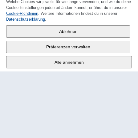
Welche Cookies wir jeweils für wie lange verwenden, und wie du deine
Cookie-Einstellungen jederzeit ändern kannst, erfährst du in unserer
Cookie-Richtlinien
. Weitere Informationen findest du in unserer
FRANÇAIS
Datenschutzerklärung
.
Wander AG
,
Ablehnen
Fabrikstrasse 10
,
3176 Neuenegg
Präferenzen verwalten
Mo - Fr
9:00 - 12:00 Uhr
Alle annehmen
Tel.
+4131 377 21 11
E-Mail
info@wander.ch
Bestell- und Lieferkonditionen
Impressum