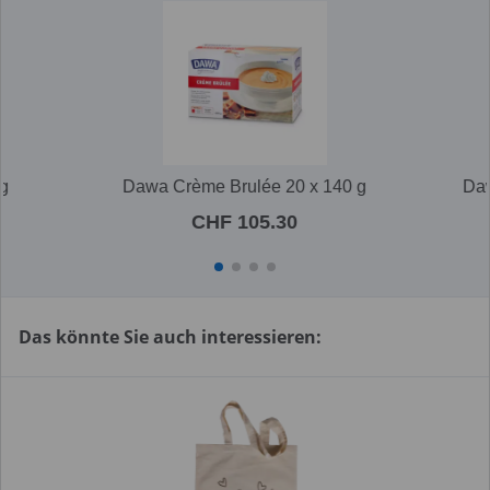
 g
Dawa Crème Brulée 20 x 140 g
Daw
CHF 105.30
Das könnte Sie auch interessieren: