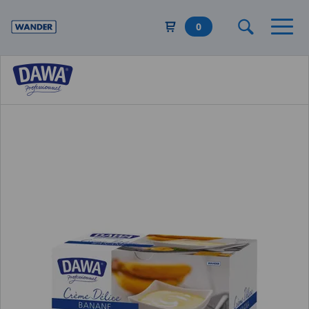
Direkt
zum
0
Inhalt