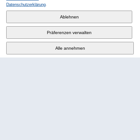
Datenschutzerklärung
.
Wander AG
,
Ablehnen
Fabrikstrasse 10
,
3176 Neuenegg
Präferenzen verwalten
Mo - Fr
9:00 - 12:00 Uhr
Alle annehmen
Tel.
+4131 377 21 11
E-Mail
info@wander.ch
Bestell- und Lieferkonditionen
Impressum
Nutzungsbedingungen