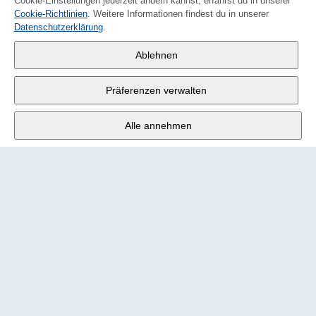
Cookie-Einstellungen jederzeit ändern kannst, erfährst du in unserer
Cookie-Richtlinien
. Weitere Informationen findest du in unserer
FRANÇAIS
Datenschutzerklärung
.
Wander AG
,
Ablehnen
Fabrikstrasse 10
,
3176 Neuenegg
Präferenzen verwalten
Mo - Fr
9:00 - 12:00 Uhr
Alle annehmen
Tel.
+4131 377 21 11
E-Mail
info@wander.ch
Bestell- und Lieferkonditionen
Impressum
Nutzungsbedingungen