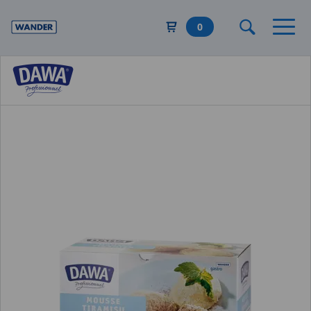
Direkt
zum
0
Inhalt