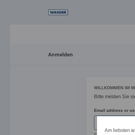
Direkt
zum
Inhalt
Anmelden
WILLKOMMEN IM W
Bitte melden Sie si
Email address or u
Am liebsten wü
Email oder Benutze