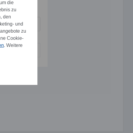
 um die
ebnis zu
, den
keting- und
eangebote zu
ine Cookie-
en
. Weitere