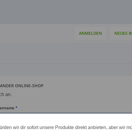
ANMELDEN
NEUES 
ANDER ONLINE-SHOP
ch an.
sername
rden wir dir sofort unsere Produkte direkt anbieten, aber wir m
rname