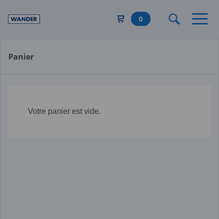
Aller
au
0
contenu
principal
Panier
Votre panier est vide.