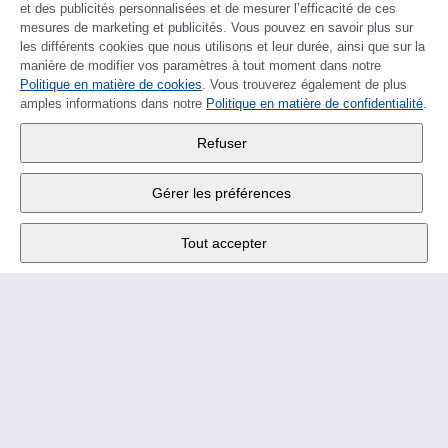
et des publicités personnalisées et de mesurer l’efficacité de ces
mesures de marketing et publicités. Vous pouvez en savoir plus sur
les différents cookies que nous utilisons et leur durée, ainsi que sur la
manière de modifier vos paramètres à tout moment dans notre
Politique en matière de cookies
DEUTSCH
. Vous trouverez également de plus
amples informations dans notre
Politique en matière de confidentialité
.
Wander SA
,
Refuser
Fabrikstrasse 10
,
3176 Neuenegg
Gérer les préférences
Lu - Ve
9:00 - 12:00 h
Tout accepter
Tél.
+4131 377 21 11
E-Mail
info@wander.ch
Conditions de commande et de livraison
Impressum