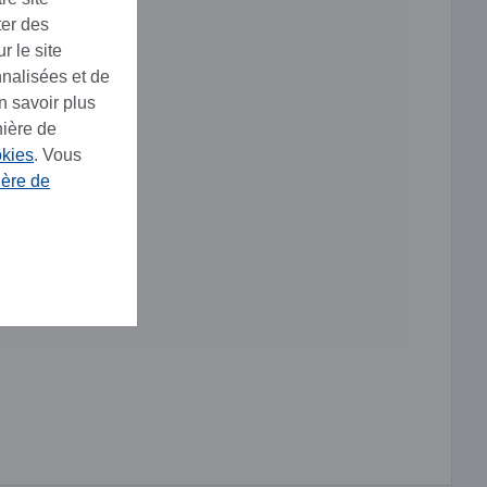
ter des
r le site
nnalisées et de
n savoir plus
nière de
okies
. Vous
ière de