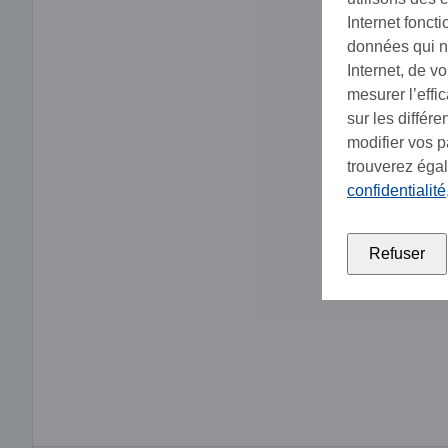
Internet fonct
données qui no
Internet, de v
mesurer l’effi
sur les différ
modifier vos 
trouverez éga
confidentialité
Refuser