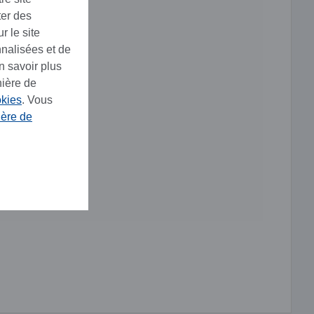
ter des
r le site
nnalisées et de
n savoir plus
nière de
okies
. Vous
ière de