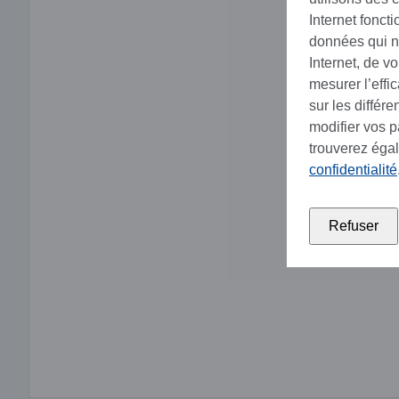
Internet fonct
données qui no
Internet, de v
mesurer l’effi
sur les différ
modifier vos 
trouverez éga
confidentialité
Refuser