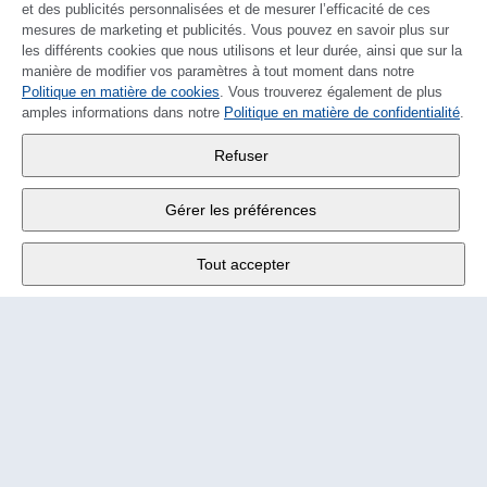
et des publicités personnalisées et de mesurer l’efficacité de ces
mesures de marketing et publicités. Vous pouvez en savoir plus sur
les différents cookies que nous utilisons et leur durée, ainsi que sur la
manière de modifier vos paramètres à tout moment dans notre
Politique en matière de cookies
DEUTSCH
. Vous trouverez également de plus
amples informations dans notre
Politique en matière de confidentialité
.
Wander SA
,
Refuser
Fabrikstrasse 10
,
3176 Neuenegg
Gérer les préférences
Lu - Ve
9:00 - 12:00 h
Tout accepter
Tél.
+4131 377 21 11
E-Mail
info@wander.ch
Conditions de commande et de livraison
Impressum