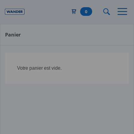
Aller
au
0
contenu
principal
Panier
Votre panier est vide.