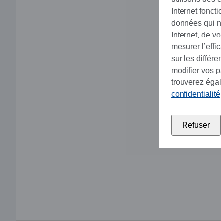
Internet fonct
données qui no
Internet, de v
mesurer l’effi
sur les différ
modifier vos 
trouverez éga
confidentialité
Refuser