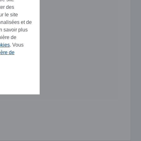
ter des
r le site
nnalisées et de
n savoir plus
nière de
okies
. Vous
ière de