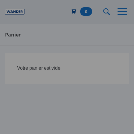
Aller
au
0
contenu
principal
Panier
Votre panier est vide.