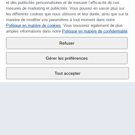
et des publicités personnalisées et de mesurer l’efficacité de ces
mesures de marketing et publicités. Vous pouvez en savoir plus sur
les différents cookies que nous utilisons et leur durée, ainsi que sur la
manière de modifier vos paramètres à tout moment dans notre
Politique en matière de cookies
DEUTSCH
. Vous trouverez également de plus
amples informations dans notre
Politique en matière de confidentialité
.
Wander SA
,
Refuser
Fabrikstrasse 10
,
3176 Neuenegg
Gérer les préférences
Lu - Ve
9:00 - 12:00 h
Tout accepter
Tél.
+4131 377 21 11
E-Mail
info@wander.ch
Conditions de commande et de livraison
Impressum