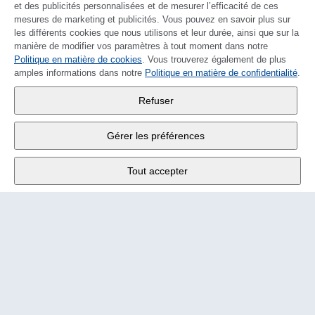
et des publicités personnalisées et de mesurer l’efficacité de ces
mesures de marketing et publicités. Vous pouvez en savoir plus sur
les différents cookies que nous utilisons et leur durée, ainsi que sur la
manière de modifier vos paramètres à tout moment dans notre
Politique en matière de cookies
DEUTSCH
. Vous trouverez également de plus
amples informations dans notre
Politique en matière de confidentialité
.
Wander SA
,
Refuser
Fabrikstrasse 10
,
3176 Neuenegg
Gérer les préférences
Lu - Ve
9:00 - 12:00 h
Tout accepter
Tél.
+4131 377 21 11
E-Mail
info@wander.ch
Conditions de commande et de livraison
Impressum