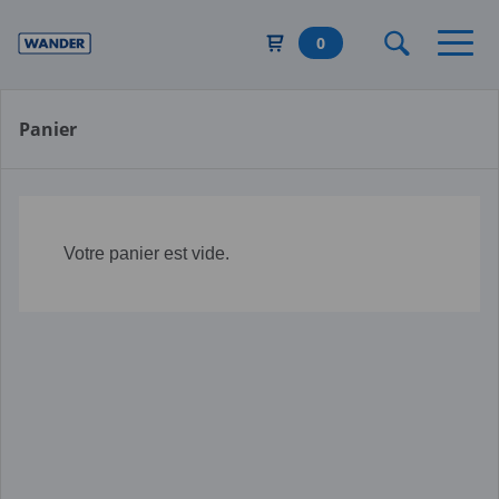
Aller
au
0
contenu
principal
Panier
Votre panier est vide.