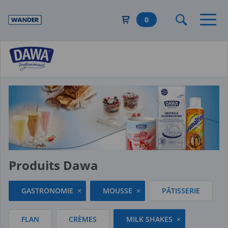
Aller
au
0
contenu
principal
Produits Dawa
GASTRONOMIE
MOUSSE
PÂTISSERIE
FLAN
CRÈMES
MILK SHAKES