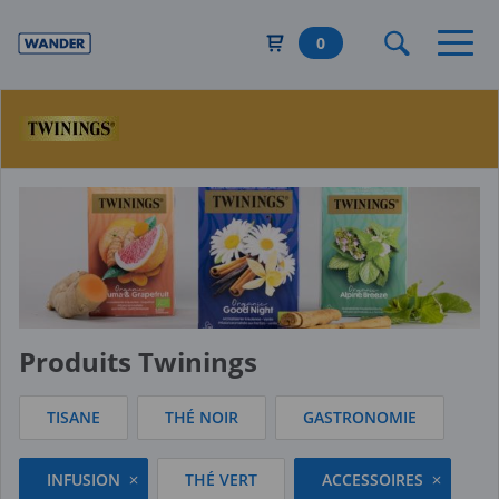
Aller
au
0
contenu
principal
Produits Twinings
TISANE
THÉ NOIR
GASTRONOMIE
INFUSION
THÉ VERT
ACCESSOIRES