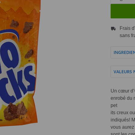
Frais d
sans fr
INGREDIE
VALEURS 
Un cœur d’
enrobé du m
pet
its creux o
indiqués! M
vous aurez
sont les c