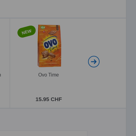
NEW
NEW
m
Ovo Time
Ovomaltine Choco
Travel
15.95 CHF
5.95 CH