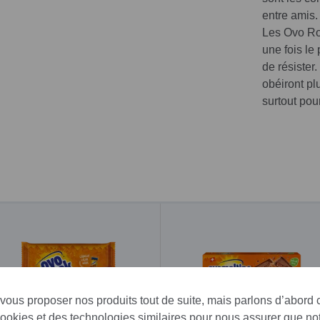
entre amis.
Les Ovo Roc
une fois le
de résister
obéiront pl
surtout pou
 vous proposer nos produits tout de suite, mais parlons d’abord
cookies et des technologies similaires pour nous assurer que not