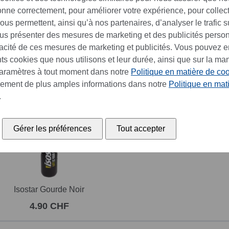
ionne correctement, pour améliorer votre expérience, pour collec
vo Break barre gaufrette 4 x
Ovomaltine Petit Beurre 145
us permettent, ainsi qu’à nos partenaires, d’analyser le trafic su
39 g
ous présenter des mesures de marketing et des publicités perso
4.95 CHF
4.35 CHF
cacité de ces mesures de marketing et publicités. Vous pouvez e
ents cookies que nous utilisons et leur durée, ainsi que sur la ma
paramètres à tout moment dans notre
Politique en matière de co
sser:
lement de plus amples informations dans notre
Politique en mat
.
Gérer les préférences
Tout accepter
Isostar Gourde Noir
4.90 CHF