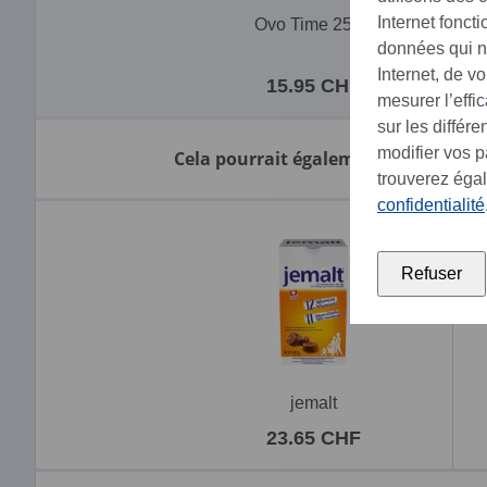
Internet fonct
Ovo Time 252g
O
données qui no
Internet, de v
15.95 CHF
mesurer l’effi
sur les différ
modifier vos 
Cela pourrait également vous intére
trouverez éga
confidentialité
Refuser
jemalt
23.65 CHF