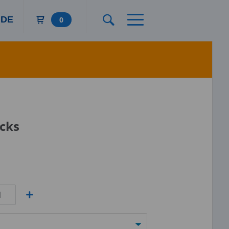
DE
0
cks