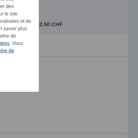
ter des
 g
r le site
nnalisées et de
42.50 CHF
n savoir plus
nière de
okies
. Vous
ière de