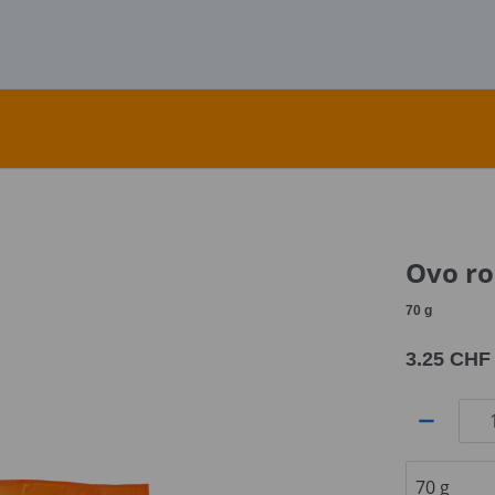
Ovo ro
70
g
3.25 CHF
Quantité