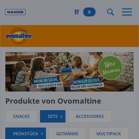
Direkt
zum
0
Inhalt
Produkte von Ovomaltine
SNACKS
SETS
ACCESSOIRES
FRÜHSTÜCK
GETRÄNKE
MULTIPACK