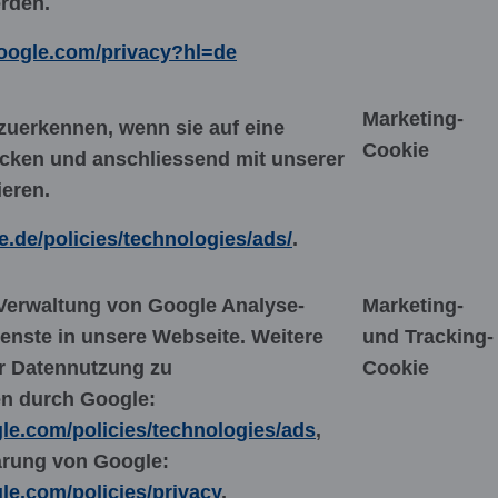
rden.
.google.com/privacy?hl=de
Marketing-
uerkennen, wenn sie auf eine
Cookie
cken und anschliessend mit unserer
ieren.
e.de/policies/technologies/ads/
.
Verwaltung von Google Analyse-
Marketing-
enste in unsere Webseite. Weitere
und Tracking-
r Datennutzung zu
Cookie
n durch Google:
le.com/policies/technologies/ads
,
ärung von Google:
le.com/policies/privacy
.