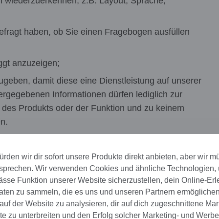
n wiederzuerkennen, z.B. Layout, Sprache,
gefragt haben, ob Sie einen Fragebogen ausfüllen
oggt anzuzeigen;
ugeben, damit diese eine Dienstleistung auf unserer
ergegebenen Informationen dürfen lediglich zur
g, des Produkts oder der Funktion und zu keinem
n.
s uns, die Besucher:innen zu erkennen und zu
rden wir dir sofort unsere Produkte direkt anbieten, aber wir m
ich auf unserer Website bewegen, wenn sie sie
sprechen. Wir verwenden Cookies und ähnliche Technologien,
ionsweise unserer Website verbessern, indem wir
se Funktion unserer Website sicherzustellen, dein Online-Erl
die Nutzer:innen das Gesuchte leicht finden. Darüber
aten zu sammeln, die es uns und unseren Partnern ermöglichen
und unseren sorgfältig ausgewählten Partnern, den
uf der Website zu analysieren, dir auf dich zugeschnittene Mar
 und persönliche Einstellungen auf unserer
 zu unterbreiten und den Erfolg solcher Marketing- und Werb