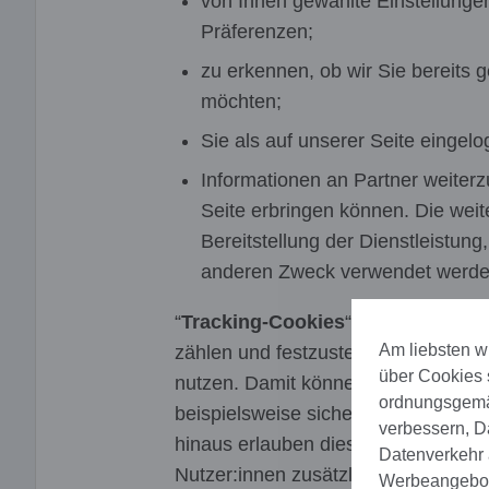
von Ihnen gewählte Einstellunge
Präferenzen;
zu erkennen, ob wir Sie bereits 
möchten;
Sie als auf unserer Seite eingel
Informationen an Partner weiterz
Seite erbringen können. Die weit
Bereitstellung der Dienstleistun
anderen Zweck verwendet werde
“
Tracking-Cookies
“ ermöglichen e
Am liebsten wü
zählen und festzustellen, wie sie s
über Cookies 
nutzen. Damit können wir die Funkt
ordnungsgemäs
beispielsweise sicherstellen, dass 
verbessern, D
hinaus erlauben diese Cookies uns 
Datenverkehr a
Nutzer:innen zusätzliche Funktionen
Werbeangebote