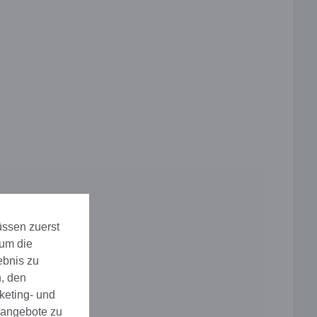
üssen zuerst
 um die
ebnis zu
, den
keting- und
eangebote zu