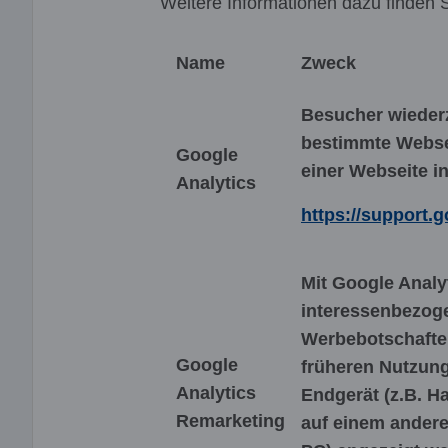
Weitere Informationen dazu finden S
Name
Zweck
Besucher wiederz
bestimmte Websei
Google
einer Webseite in
Analytics
https://support.
Mit Google Anal
interessenbezoge
Werbebotschaften
Google
früheren Nutzung
Analytics
Endgerät (z.B. H
Remarketing
auf einem anderen