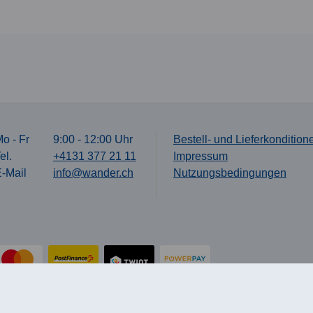
o - Fr
9:00 - 12:00 Uhr
Bestell- und Lieferkondition
el.
+4131 377 21 11
Impressum
-Mail
info@wander.ch
Nutzungsbedingungen
rei