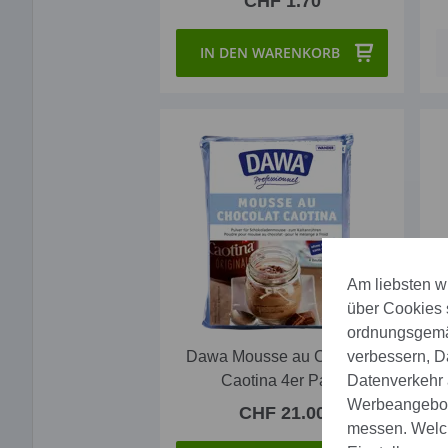
CHF 1.70
IN DEN WARENKORB
Am liebsten wü
über Cookies 
ordnungsgemäs
Dawa Mousse au Chocolat
verbessern, D
Caotina 4er Pack
Datenverkehr a
Werbeangebote
CHF 21.00
messen. Welch