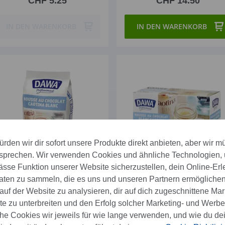
CHF 5.25
CHF 14.50
IN DEN WARENKORB
IN DEN WARENKORB
rden wir dir sofort unsere Produkte direkt anbieten, aber wir m
sprechen. Wir verwenden Cookies und ähnliche Technologien,
se Funktion unserer Website sicherzustellen, dein Online-Erl
aten zu sammeln, die es uns und unseren Partnern ermöglichen
Dawa Mousse au Chocolat
Dawa Mousse au Chocola
uf der Website zu analysieren, dir auf dich zugeschnittene Mar
Caotina Blanc
Caotina Blanc
 zu unterbreiten und den Erfolg solcher Marketing- und Werb
CHF 14.50
CHF 110.10
e Cookies wir jeweils für wie lange verwenden, und wie du de