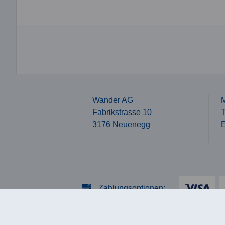
Wander AG
M
Fabrikstrasse 10
T
3176 Neuenegg
E
Zahlungsoptionen:
Porto:
CHF 9.50: ab CHF 80.- portof