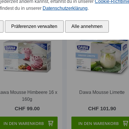
jederzeit ändern kannst, erfährst du in unserer
Cookie-Richtlini
IN DEN WARENKORB
IN DEN WARENKORB
findest du in unserer
Datenschutzerklärung
.
Präferenzen verwalten
Alle annehmen
awa Mousse Himbeere 16 x
Dawa Mousse Limette
160g
CHF 99.00
CHF 101.90
IN DEN WARENKORB
IN DEN WARENKORB