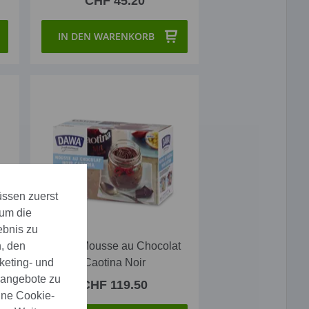
CHF 45.20
IN DEN WARENKORB
üssen zuerst
 um die
ebnis zu
, den
t
Dawa Mousse au Chocolat
keting- und
Caotina Noir
eangebote zu
CHF 119.50
ine Cookie-