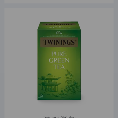
Twinings Grüntee