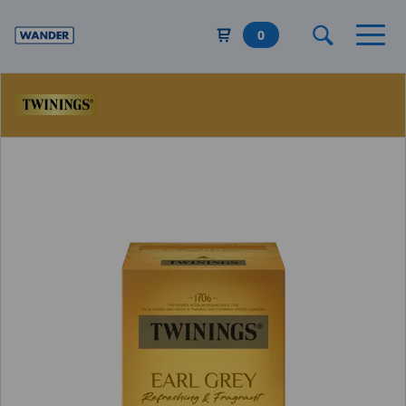
Direkt
zum
0
Inhalt