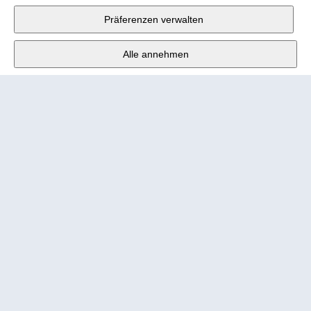
Fabrikstrasse 10
,
3176 Neuenegg
Präferenzen verwalten
Mo - Fr
9:00 - 12:00 Uhr
Alle annehmen
Tel.
+4131 377 21 11
E-Mail
info@wander.ch
Bestell- und Lieferkonditionen
Impressum
Nutzungsbedingungen
Urheberrecht 2026 Wander AG
Datenschutzerklärung