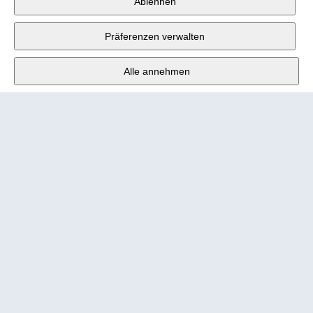
Wander AG
,
Ablehnen
Fabrikstrasse 10
,
3176 Neuenegg
Präferenzen verwalten
Mo - Fr
9:00 - 12:00 Uhr
Alle annehmen
Tel.
+4131 377 21 11
E-Mail
info@wander.ch
Bestell- und Lieferkonditionen
Impressum
Nutzungsbedingungen
Urheberrecht 2026 Wander AG