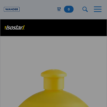
Direkt
zum
0
Inhalt