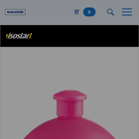
Direkt
zum
0
Inhalt