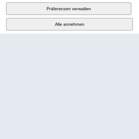
Fabrikstrasse 10
,
3176 Neuenegg
Präferenzen verwalten
Mo - Fr
9:00 - 12:00 Uhr
Alle annehmen
Tel.
+4131 377 21 11
E-Mail
info@wander.ch
Bestell- und Lieferkonditionen
Impressum
Nutzungsbedingungen
Urheberrecht 2026 Wander AG
Datenschutzerklärung