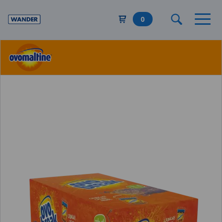
Direkt
zum
0
Inhalt