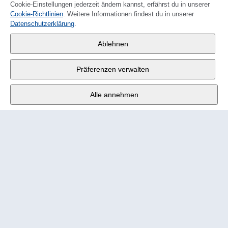
Cookie-Einstellungen jederzeit ändern kannst, erfährst du in unserer
Cookie-Richtlinien
. Weitere Informationen findest du in unserer
FRANÇAIS
Datenschutzerklärung
.
Wander AG
,
Ablehnen
Fabrikstrasse 10
,
3176 Neuenegg
Präferenzen verwalten
Mo - Fr
9:00 - 12:00 Uhr
Alle annehmen
Tel.
+4131 377 21 11
E-Mail
info@wander.ch
Bestell- und Lieferkonditionen
Impressum
Nutzungsbedingungen