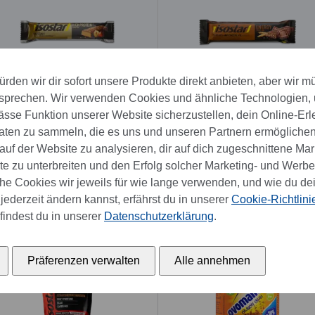
rden wir dir sofort unsere Produkte direkt anbieten, aber wir m
sprechen. Wir verwenden Cookies und ähnliche Technologien,
Nur im Set erhätlich
Bald wieder verfügbar
se Funktion unserer Website sicherzustellen, dein Online-Erl
Isostar Protein Riegel
Isostar Energy Riegel
aten zu sammeln, die es uns und unseren Partnern ermöglichen
Haselnuss 35 g
Schokolade 35g
uf der Website zu analysieren, dir auf dich zugeschnittene Mar
CHF 3.25
CHF 2.20
 zu unterbreiten und den Erfolg solcher Marketing- und Werb
e Cookies wir jeweils für wie lange verwenden, und wie du de
jederzeit ändern kannst, erfährst du in unserer
Cookie-Richtlini
findest du in unserer
Datenschutzerklärung
.
NEW
NEW
Präferenzen verwalten
Alle annehmen