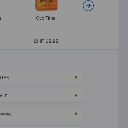
m
Ovo Time
Ovomaltine Schok
Travel
CHF 15.95
CHF 5.9
STAR
ALT
WAMALT