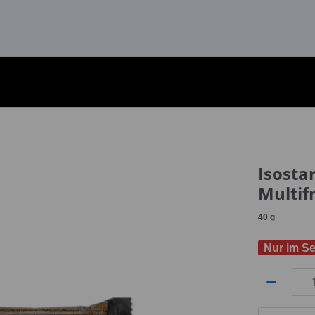
Isosta
Multif
40
g
Nur im Se
Anzahl