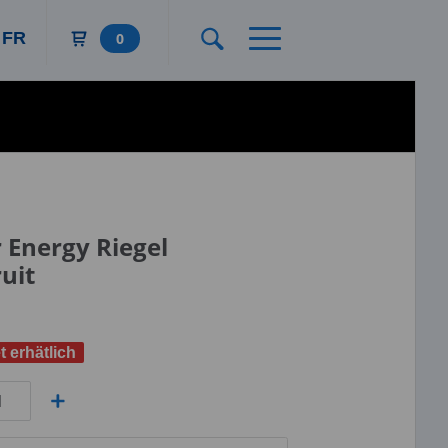
FR
0
r Energy Riegel
ruit
t erhätlich