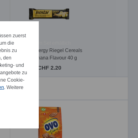
üssen zuerst
 um die
Nur im Set erhätlich
ebnis zu
Isostar Energy Riegel Cereals
, den
and Banana Flavour 40 g
keting- und
CHF 2.20
eangebote zu
ine Cookie-
en
. Weitere
NEW
NEW