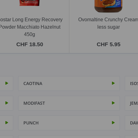
sostar Long Energy Recovery
Ovomaltine Crunchy Crea
Powder Macchiato Hazelnut
less sugar
450g
CHF 18.50
CHF 5.95
CAOTINA
ISO
MODIFAST
JEM
PUNCH
DA