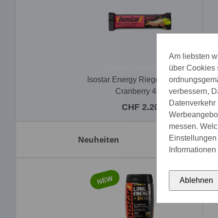
Am liebsten wü
Nur im Set erhätlich
über Cookies 
Isostar Energy Riegel Raisin &
ordnungsgemäs
Cranberry 40g
verbessern, D
Datenverkehr a
CHF 2.20
Werbeangebote
messen. Welch
Einstellungen 
Neuheiten
Informationen 
NEW
Ablehnen