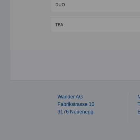
DUO
TEA
Wander AG
M
Fabrikstrasse 10
T
3176 Neuenegg
E