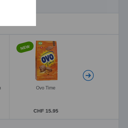
NEW
NEW
m
Ovo Time
Ovomaltine Schok
Travel
CHF 15.95
CHF 5.9