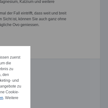
Magnesium, Kalzium und weitere
l der Fall eintrifft, dass weit und breit
n Sicht ist, können Sie auch ganz ohne
tägliche Ovo geniessen.
üssen zuerst
 um die
ebnis zu
, den
keting- und
eangebote zu
ine Cookie-
en
. Weitere
g