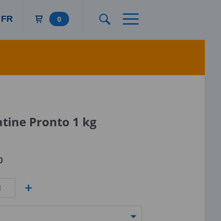
FR
0
ine Pronto 1 kg
0