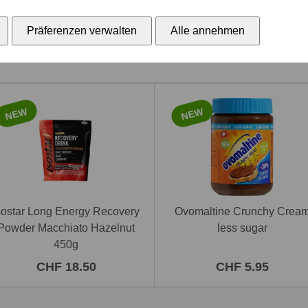
CHF 11.85
CHF 32.10
Präferenzen verwalten
Alle annehmen
NEW
NEW
sostar Long Energy Recovery
Ovomaltine Crunchy Crea
Powder Macchiato Hazelnut
less sugar
450g
CHF 18.50
CHF 5.95