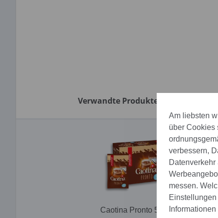
Verwandte Produkte:
Am liebsten wü
über Cookies 
ordnungsgemäs
verbessern, D
Datenverkehr a
Werbeangebote
messen. Welch
Einstellungen 
Informationen 
Caotina Pronto 50x30g