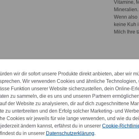
Vitamine, 
Mineralien.
Wenn also ma
keine Kuh i
Milch Ihre 
rden wir dir sofort unsere Produkte direkt anbieten, aber wir m
sprechen. Wir verwenden Cookies und ähnliche Technologien,
se Funktion unserer Website sicherzustellen, dein Online-Erl
aten zu sammeln, die es uns und unseren Partnern ermöglichen
uf der Website zu analysieren, dir auf dich zugeschnittene Mar
 zu unterbreiten und den Erfolg solcher Marketing- und Werb
e Cookies wir jeweils für wie lange verwenden, und wie du de
jederzeit ändern kannst, erfährst du in unserer
Cookie-Richtlini
findest du in unserer
Datenschutzerklärung
.
Caotina Pronto 1 kg
Ovomaltine Pronto 50x28 