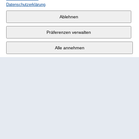
Datenschutzerklärung
.
Wander AG
,
Ablehnen
Fabrikstrasse 10
,
3176 Neuenegg
Präferenzen verwalten
Mo - Fr
9:00 - 12:00 Uhr
Alle annehmen
Tel.
+4131 377 21 11
E-Mail
info@wander.ch
Bestell- und Lieferkonditionen
Impressum
Nutzungsbedingungen