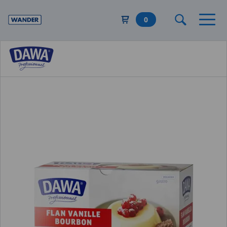
Direkt
zum
0
Inhalt