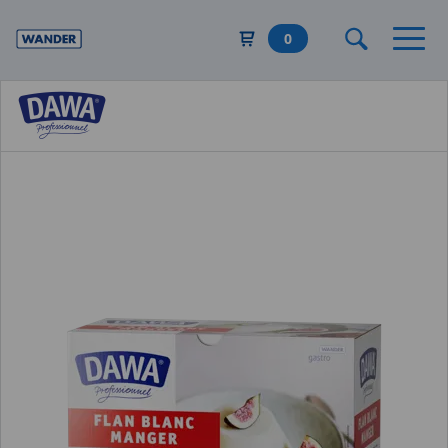
Direkt
zum
0
Inhalt