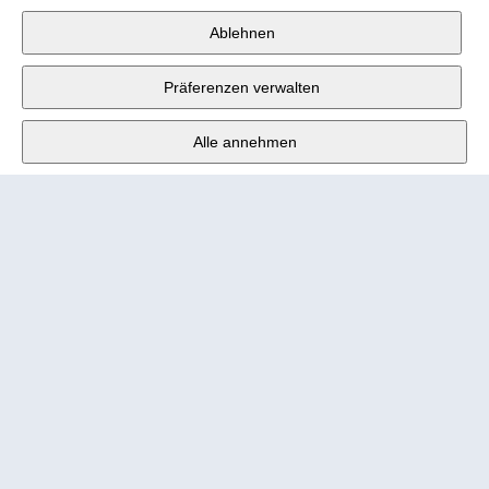
Wander AG
,
Ablehnen
Fabrikstrasse 10
,
3176 Neuenegg
Präferenzen verwalten
Mo - Fr
9:00 - 12:00 Uhr
Alle annehmen
Tel.
+4131 377 21 11
E-Mail
info@wander.ch
Bestell- und Lieferkonditionen
Impressum
Nutzungsbedingungen
Urheberrecht 2026 Wander AG