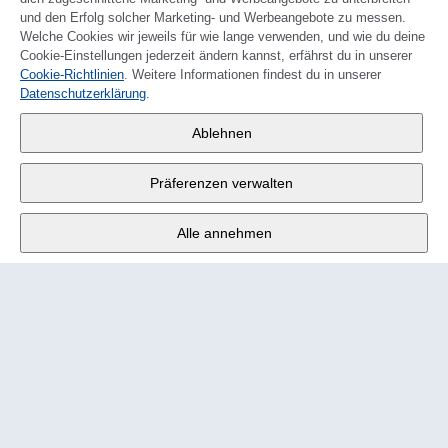
und den Erfolg solcher Marketing- und Werbeangebote zu messen.
Welche Cookies wir jeweils für wie lange verwenden, und wie du deine
Cookie-Einstellungen jederzeit ändern kannst, erfährst du in unserer
Cookie-Richtlinien
. Weitere Informationen findest du in unserer
FRANÇAIS
Datenschutzerklärung
.
Wander AG
,
Ablehnen
Fabrikstrasse 10
,
3176 Neuenegg
Präferenzen verwalten
Mo - Fr
9:00 - 12:00 Uhr
Alle annehmen
Tel.
+4131 377 21 11
E-Mail
info@wander.ch
Bestell- und Lieferkonditionen
Impressum