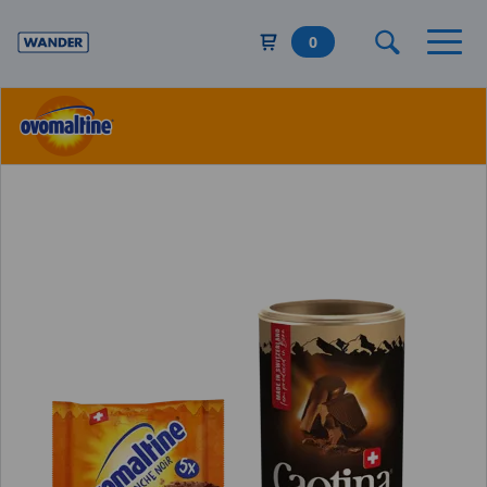
Direkt
zum
0
Inhalt