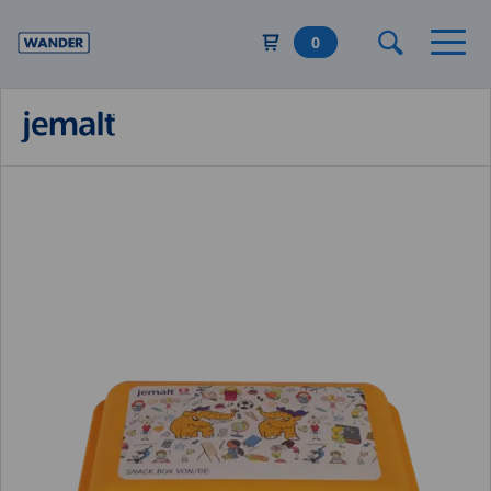
Direkt
zum
0
Inhalt