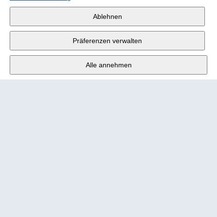
Wander AG
,
Ablehnen
Fabrikstrasse 10
,
3176 Neuenegg
Präferenzen verwalten
Mo - Fr
9:00 - 12:00 Uhr
Alle annehmen
Tel.
+4131 377 21 11
E-Mail
info@wander.ch
Bestell- und Lieferkonditionen
Impressum
Nutzungsbedingungen
Urheberrecht 2026 Wander AG