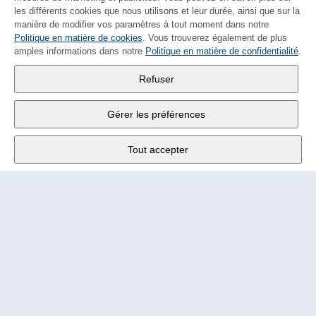
les différents cookies que nous utilisons et leur durée, ainsi que sur la
manière de modifier vos paramètres à tout moment dans notre
Politique en matière de cookies
DEUTSCH
. Vous trouverez également de plus
amples informations dans notre
Politique en matière de confidentialité
.
Wander SA
,
Refuser
Fabrikstrasse 10
,
3176 Neuenegg
Gérer les préférences
Lu - Ve
9:00 - 12:00 h
Tout accepter
Tél.
+4131 377 21 11
E-Mail
info@wander.ch
Conditions de commande et de livraison
Impressum