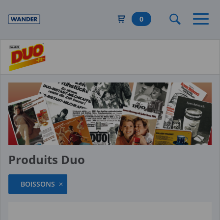
Aller
au
0
contenu
principal
Produits Duo
BOISSONS