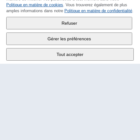
Politique en matière de cookies
DEUTSCH
. Vous trouverez également de plus
amples informations dans notre
Politique en matière de confidentialité
.
Wander SA
,
Refuser
Fabrikstrasse 10
,
3176 Neuenegg
Gérer les préférences
Lu - Ve
9:00 - 12:00 h
Tout accepter
Tél.
+4131 377 21 11
E-Mail
info@wander.ch
Conditions de commande et de livraison
Impressum
Mentions légales