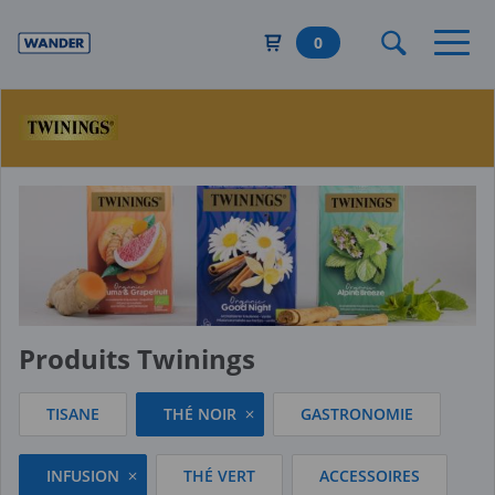
Aller
au
0
contenu
principal
Produits Twinings
TISANE
THÉ NOIR
GASTRONOMIE
INFUSION
THÉ VERT
ACCESSOIRES