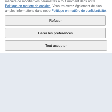
manière de modifier vos paramètres à tout moment dans notre
Politique en matière de cookies
DEUTSCH
. Vous trouverez également de plus
amples informations dans notre
Politique en matière de confidentialité
.
Wander SA
,
Refuser
Fabrikstrasse 10
,
3176 Neuenegg
Gérer les préférences
Lu - Ve
9:00 - 12:00 h
Tout accepter
Tél.
+4131 377 21 11
E-Mail
info@wander.ch
Conditions de commande et de livraison
Impressum
Mentions légales