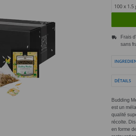
Frais d
sans fr
INGREDIE
DÉTAILS
Budding Me
est un mél
qualité sup
récolte. Di
en forme de