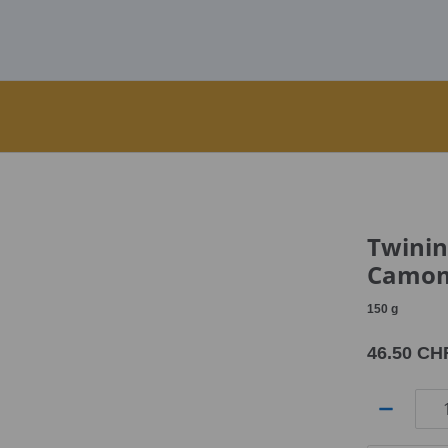
Twini
Camom
150
g
46.50 CH
Quantité