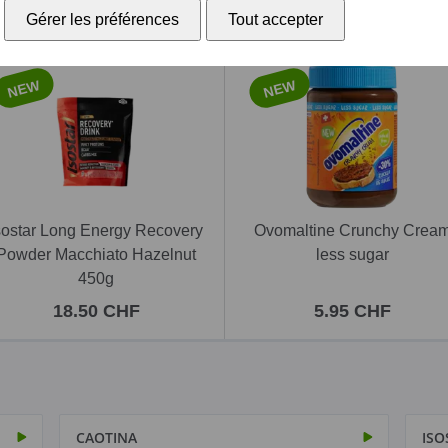
Gérer les préférences
Tout accepter
NEW
NEW
sostar Long Energy Recovery
Ovomaltine Crunchy Crea
Powder Macchiato Hazelnut
less sugar
450g
18.50 CHF
5.95 CHF
CAOTINA
ISO