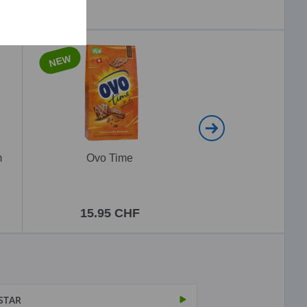
NEW
NEW
m
Ovo Time
Ovomaltine Choco
Travel
15.95 CHF
5.95 CH
STAR