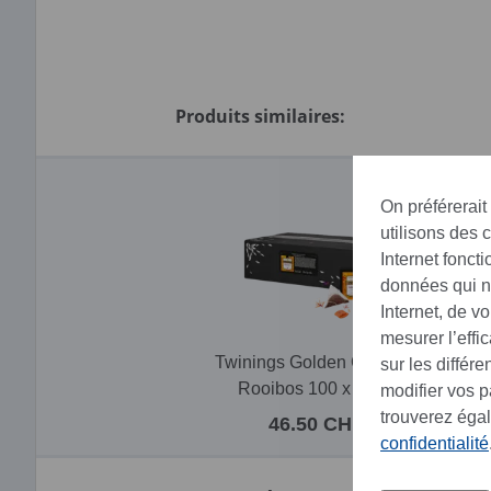
Produits similaires:
On préférerait
utilisons des 
Internet fonct
données qui no
Internet, de v
mesurer l’effi
Twinings Golden Caramel
T
sur les différ
Rooibos 100 x 2.5 g
modifier vos 
trouverez éga
46.50 CHF
confidentialité