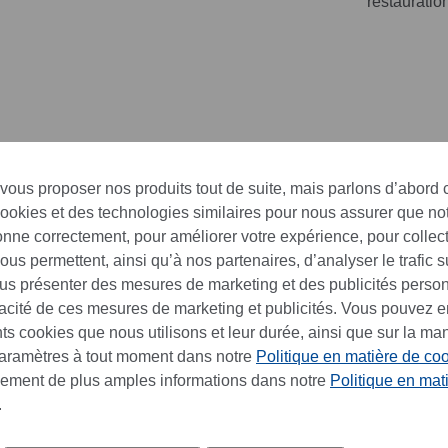
restauratio
 vous proposer nos produits tout de suite, mais parlons d’abord
cookies et des technologies similaires pour nous assurer que not
ionne correctement, pour améliorer votre expérience, pour collec
us permettent, ainsi qu’à nos partenaires, d’analyser le trafic su
ous présenter des mesures de marketing et des publicités perso
cacité de ces mesures de marketing et publicités. Vous pouvez e
winings Pure Sencha Green
Twinings Golden Tipped
ents cookies que nous utilisons et leur durée, ainsi que sur la ma
Tea 100 x 2 g
English Breakfast 100 x 3 
paramètres à tout moment dans notre
Politique en matière de co
lement de plus amples informations dans notre
Politique en mat
46.50 CHF
46.50 CHF
.