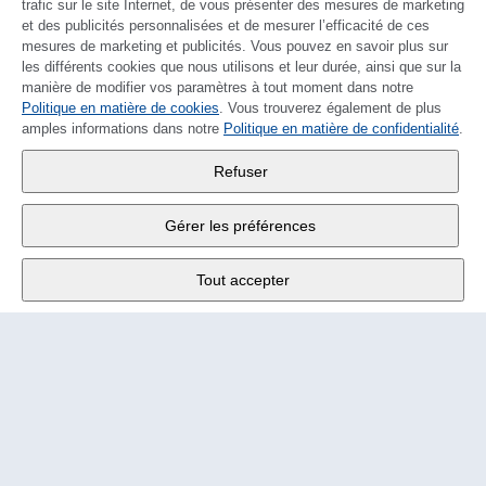
trafic sur le site Internet, de vous présenter des mesures de marketing
et des publicités personnalisées et de mesurer l’efficacité de ces
mesures de marketing et publicités. Vous pouvez en savoir plus sur
les différents cookies que nous utilisons et leur durée, ainsi que sur la
manière de modifier vos paramètres à tout moment dans notre
Politique en matière de cookies
DEUTSCH
. Vous trouverez également de plus
amples informations dans notre
Politique en matière de confidentialité
.
Wander SA
,
Refuser
Fabrikstrasse 10
,
3176 Neuenegg
Gérer les préférences
Lu - Ve
9:00 - 12:00 h
Tout accepter
Tél.
+4131 377 21 11
E-Mail
info@wander.ch
Conditions de commande et de livraison