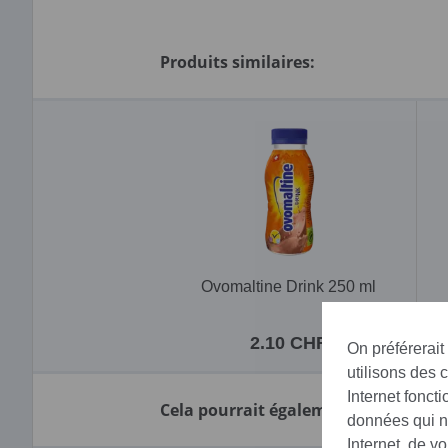
Produits similaires:
Ovomaltine Drink 250 ml
2.10 CHF
On préférerait
utilisons des 
Internet fonct
Cela pourrait également vous intére
données qui no
Internet, de v