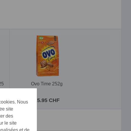
25
Ovo Time 252g
15.95 CHF
 cookies. Nous
re site
ter des
r le site
nnalisées et de