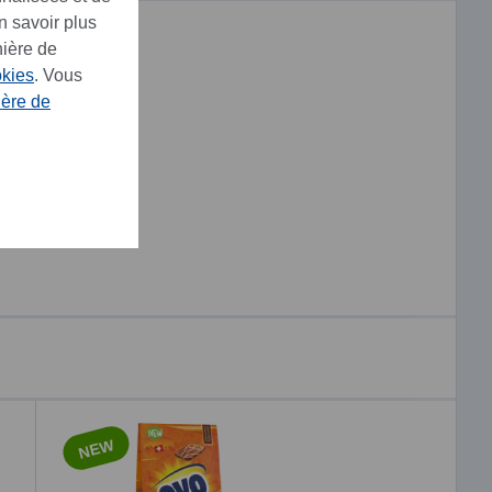
n savoir plus
nière de
okies
. Vous
ière de
NEW
NEW