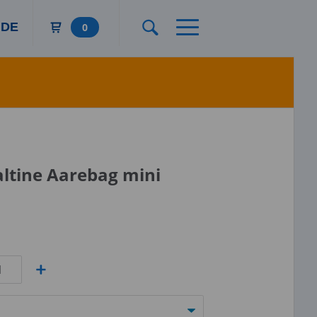
DE
0
tine Aarebag mini