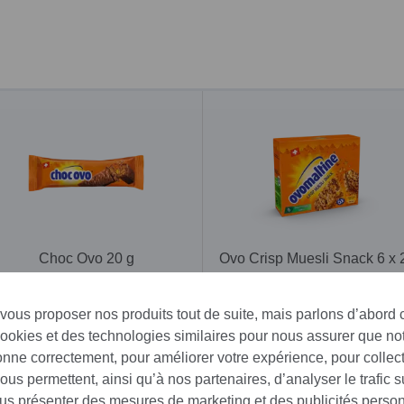
Choc Ovo 20 g
Ovo Crisp Muesli Snack 6 x 
g
1.90 CHF
4.95 CHF
 vous proposer nos produits tout de suite, mais parlons d’abord
cookies et des technologies similaires pour nous assurer que not
ionne correctement, pour améliorer votre expérience, pour collec
sser:
us permettent, ainsi qu’à nos partenaires, d’analyser le trafic su
ous présenter des mesures de marketing et des publicités perso