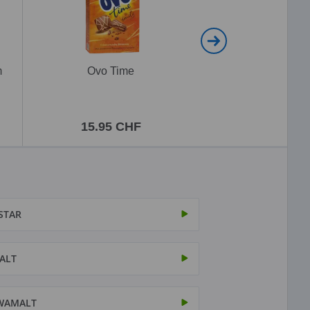
m
Ovo Time
Ovomaltine Choco
Travel
15.95 CHF
5.95 CH
STAR
ALT
WAMALT