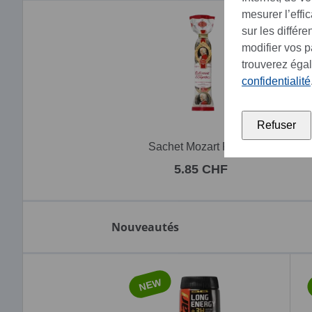
mesurer l’effi
sur les différ
modifier vos 
trouverez éga
confidentialité
Refuser
bientôt disponible à nouveau
Sachet Mozart Reber
5.85 CHF
Nouveautés
NEW