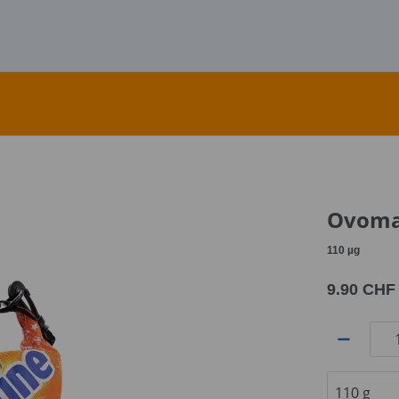
Ovomal
110
µg
9.90 CHF
Quantité