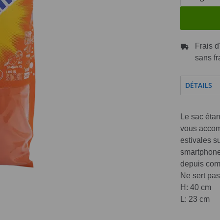
Frais d
sans fr
DÉTAILS
Le sac étan
vous accom
estivales s
smartphone 
depuis com
Ne sert pas
H: 40 cm
L: 23 cm