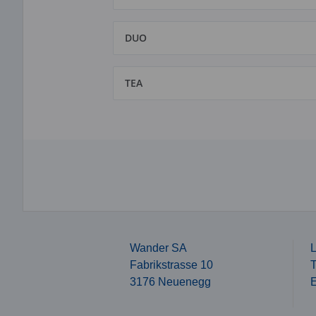
DUO
TEA
Wander SA
L
Fabrikstrasse 10
T
3176 Neuenegg
E