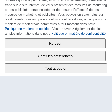
données qui nous permettent, ainsi qu’à nos partenaires, d’analyser le
trafic sur le site Internet, de vous présenter des mesures de marketing
et des publicités personnalisées et de mesurer l’efficacité de ces
mesures de marketing et publicités. Vous pouvez en savoir plus sur
les différents cookies que nous utilisons et leur durée, ainsi que sur la
manière de modifier vos paramètres à tout moment dans notre
Politique en matière de cookies
DEUTSCH
. Vous trouverez également de plus
amples informations dans notre
Politique en matière de confidentialité
.
Wander SA
,
Refuser
Fabrikstrasse 10
,
3176 Neuenegg
Gérer les préférences
Lu - Ve
9:00 - 12:00 h
Tout accepter
Tél.
+4131 377 21 11
E-Mail
info@wander.ch
Conditions de commande et de livraison