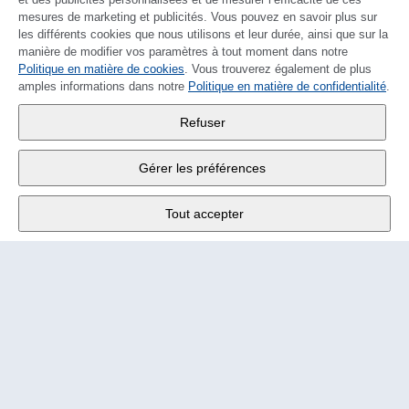
mesures de marketing et publicités. Vous pouvez en savoir plus sur
les différents cookies que nous utilisons et leur durée, ainsi que sur la
manière de modifier vos paramètres à tout moment dans notre
Politique en matière de cookies
DEUTSCH
. Vous trouverez également de plus
amples informations dans notre
Politique en matière de confidentialité
.
Wander SA
,
Refuser
Fabrikstrasse 10
,
3176 Neuenegg
Gérer les préférences
Lu - Ve
9:00 - 12:00 h
Tout accepter
Tél.
+4131 377 21 11
E-Mail
info@wander.ch
Conditions de commande et de livraison
Impressum