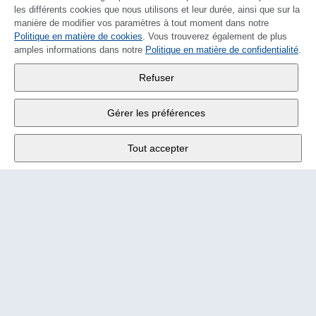
les différents cookies que nous utilisons et leur durée, ainsi que sur la
manière de modifier vos paramètres à tout moment dans notre
Politique en matière de cookies
DEUTSCH
. Vous trouverez également de plus
amples informations dans notre
Politique en matière de confidentialité
.
Wander SA
,
Refuser
Fabrikstrasse 10
,
3176 Neuenegg
Gérer les préférences
Lu - Ve
9:00 - 12:00 h
Tout accepter
Tél.
+4131 377 21 11
E-Mail
info@wander.ch
Conditions de commande et de livraison
Impressum