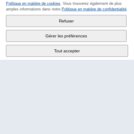
Politique en matière de cookies
DEUTSCH
. Vous trouverez également de plus
amples informations dans notre
Politique en matière de confidentialité
.
Wander SA
,
Refuser
Fabrikstrasse 10
,
3176 Neuenegg
Gérer les préférences
Lu - Ve
9:00 - 12:00 h
Tout accepter
Tél.
+4131 377 21 11
E-Mail
info@wander.ch
Conditions de commande et de livraison
Impressum
Mentions légales