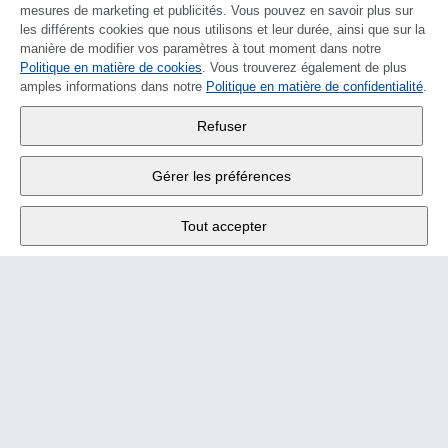
mesures de marketing et publicités. Vous pouvez en savoir plus sur
les différents cookies que nous utilisons et leur durée, ainsi que sur la
manière de modifier vos paramètres à tout moment dans notre
Politique en matière de cookies
DEUTSCH
. Vous trouverez également de plus
amples informations dans notre
Politique en matière de confidentialité
.
Wander SA
,
Refuser
Fabrikstrasse 10
,
3176 Neuenegg
Gérer les préférences
Lu - Ve
9:00 - 12:00 h
Tout accepter
Tél.
+4131 377 21 11
E-Mail
info@wander.ch
Conditions de commande et de livraison
Impressum