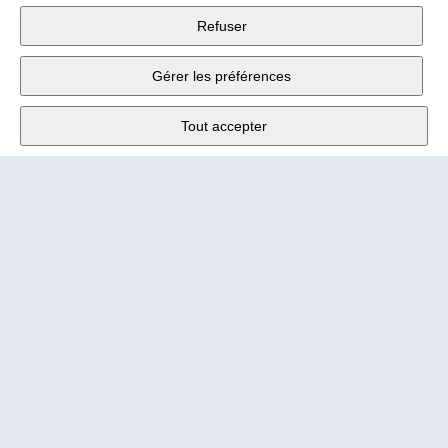
Wander SA
,
Refuser
Fabrikstrasse 10
,
3176 Neuenegg
Gérer les préférences
Lu - Ve
9:00 - 12:00 h
Tout accepter
Tél.
+4131 377 21 11
E-Mail
info@wander.ch
Conditions de commande et de livraison
Impressum
Mentions légales
Copyright 2026 Wander SA