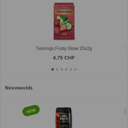
Twinings Fruity Glow 20x2g
T
4.75 CHF
Nouveautés
NEW