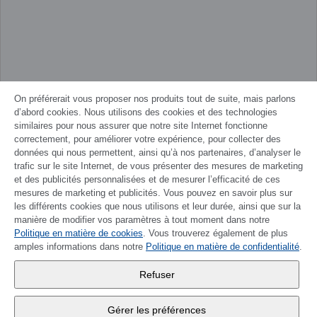
On préférerait vous proposer nos produits tout de suite, mais parlons
d’abord cookies. Nous utilisons des cookies et des technologies
similaires pour nous assurer que notre site Internet fonctionne
DEUTSCH
correctement, pour améliorer votre expérience, pour collecter des
données qui nous permettent, ainsi qu’à nos partenaires, d’analyser le
trafic sur le site Internet, de vous présenter des mesures de marketing
Wander SA
,
et des publicités personnalisées et de mesurer l’efficacité de ces
mesures de marketing et publicités. Vous pouvez en savoir plus sur
Fabrikstrasse 10
,
3176 Neuenegg
les différents cookies que nous utilisons et leur durée, ainsi que sur la
manière de modifier vos paramètres à tout moment dans notre
Lu - Ve
9:00 - 12:00 h
Politique en matière de cookies
. Vous trouverez également de plus
amples informations dans notre
Politique en matière de confidentialité
.
Tél.
+4131 377 21 11
Refuser
Gérer les préférences
E-Mail
info@wander.ch