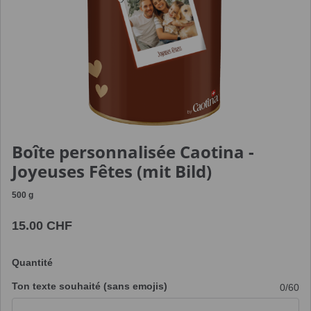
test
test
test
test
test
test
Boîte personnalisée Caotina -
Joyeuses Fêtes (mit Bild)
500
g
15.00 CHF
Quantité
Ton texte souhaité (sans emojis)
0
/60